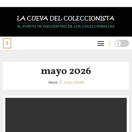
Saltar
al
contenido
mayo 2026
Inicio
mayo 2026