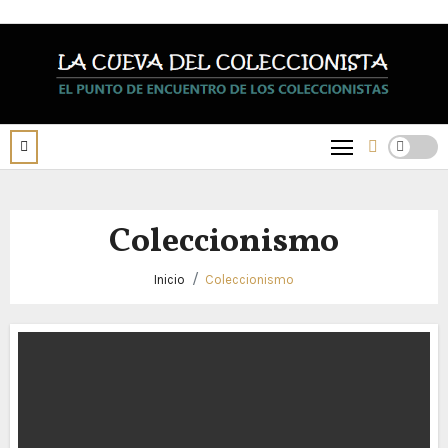
Saltar
al
contenido
Coleccionismo
Inicio
Coleccionismo