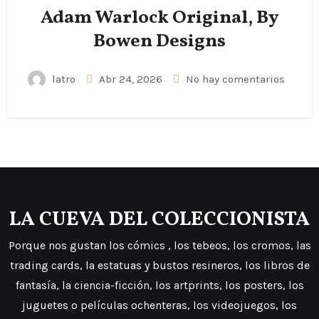
Adam Warlock Original, By
Bowen Designs
latro
Abr 24, 2026
No hay comentarios
LA CUEVA DEL COLECCIONISTA
Porque nos gustan los cómics , los tebeos, los cromos, las
trading cards, la estatuas y bustos resineros, los libros de
fantasía, la ciencia-ficción, los artprints, los posters, los
juguetes o películas ochenteras, los videojuegos, los