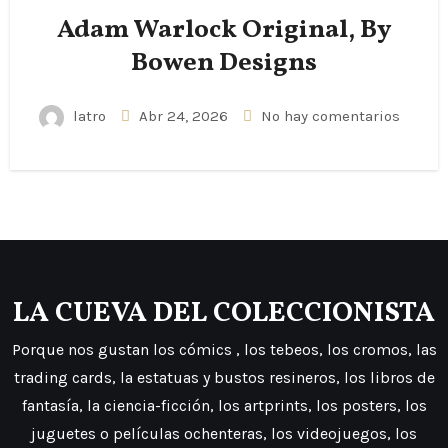
Adam Warlock Original, By
Bowen Designs
latro
Abr 24, 2026
No hay comentarios
LA CUEVA DEL COLECCIONISTA
Porque nos gustan los cómics , los tebeos, los cromos, las
trading cards, la estatuas y bustos resineros, los libros de
fantasía, la ciencia-ficción, los artprints, los posters, los
juguetes o películas ochenteras, los videojuegos, los