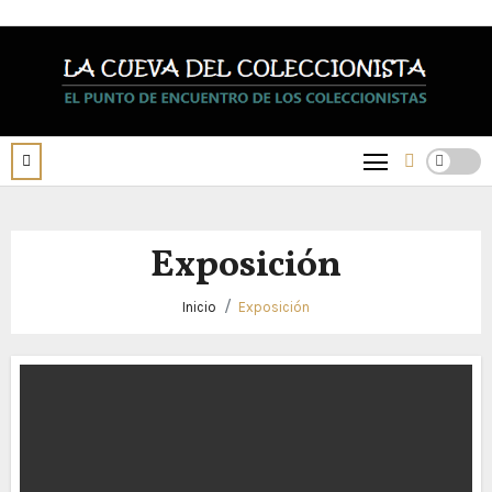
Saltar
al
contenido
Exposición
Inicio
Exposición