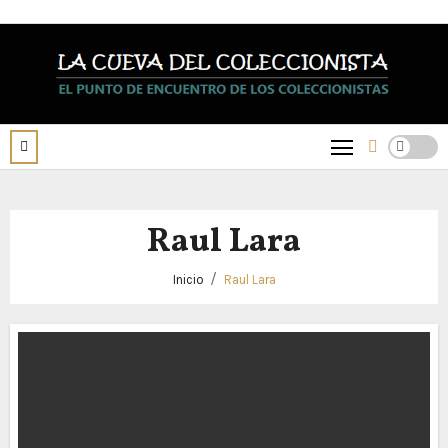
Saltar
al
contenido
Raul Lara
Inicio
Raul Lara