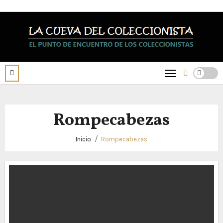
Saltar
al
contenido
Rompecabezas
Inicio
Rompecabezas