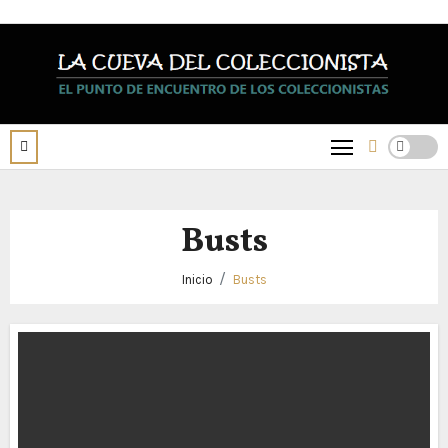
Saltar
al
contenido
Busts
Inicio
Busts