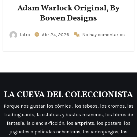
Adam Warlock Original, By
Bowen Designs
latro
Abr 24, 2026
No hay comentarios
LA CUEVA DEL COLECCIONISTA
Porque nos gustan los cómics , los tebeos, los cromos, las
trading cards, la estatuas y bustos resineros, los libros de
fantasía, la ciencia-ficción, los artprints, los posters, los
juguetes o películas ochenteras, los videojuegos, los