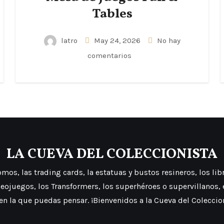
Tables
latro
May 24, 2026
No hay
comentarios
LA CUEVA DEL COLECCIONISTA
os, las trading cards, la estatuas y bustos resineros, los libros
deojuegos, los Transformers, los superhéroes o supervillanos,
 en la que puedas pensar. ¡Bienvenidos a la Cueva del Coleccio