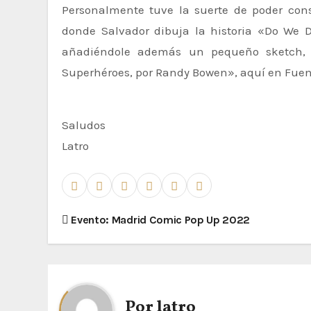
Personalmente tuve la suerte de poder co
donde Salvador dibuja la historia «Do We 
añadiéndole además un pequeño sketch, 
Superhéroes, por Randy Bowen», aquí en Fue
Saludos
Latro
N
Evento: Madrid Comic Pop Up 2022
a
v
e
Por
latro