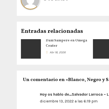
g
a
c
Entradas relacionadas
i
Dani Sampere en Omega
ó
Center
Abr 18, 2026
n
d
e
Un comentario en «Blanco, Negro y 
e
Hoy os hablo de…Salvador Larroca –
n
diciembre 13, 2022 a las 6:19 pm
t