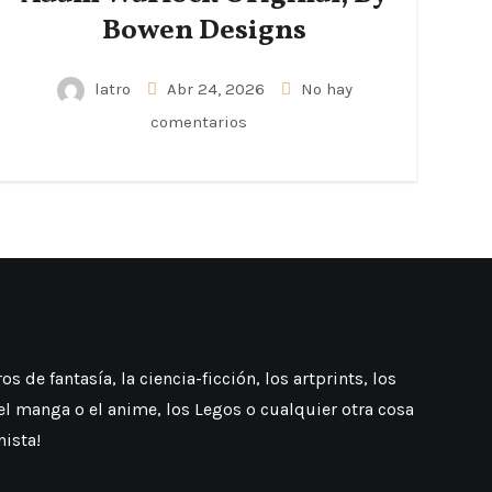
Bowen Designs
latro
Abr 24, 2026
No hay
comentarios
 de fantasía, la ciencia-ficción, los artprints, los
 el manga o el anime, los Legos o cualquier otra cosa
nista!