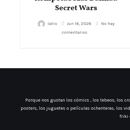
Secret Wars
latro
Jun 16, 2026
No hay
comentarios
Porque nos gustan los cómics , los tebeos, los crom
posters, los juguetes o películas ochenteras, los vi
friki