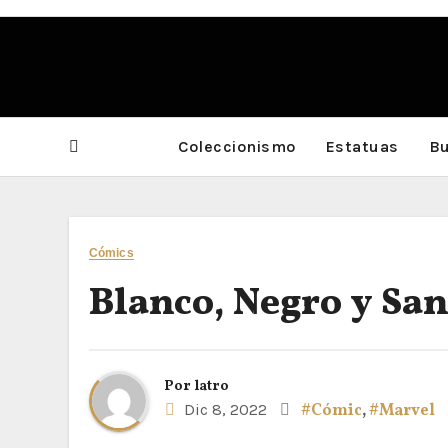
Saltar
al
contenido
Coleccionismo
Estatuas
Bu
Cómics
Blanco, Negro y Sa
Por
latro
Dic 8, 2022
#Cómic
,
#Marvel