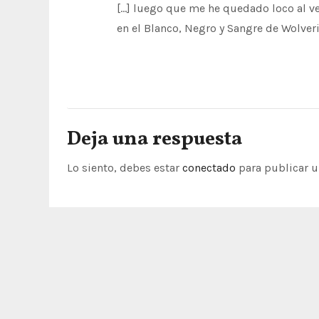
[…] luego que me he quedado loco al v
r
en el Blanco, Negro y Sangre de Wolver
a
d
a
Deja una respuesta
s
Lo siento, debes estar
conectado
para publicar u