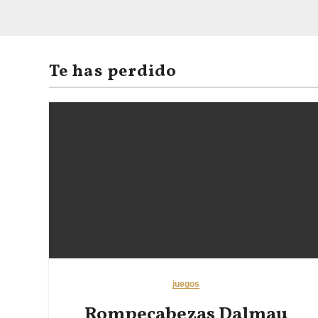
Te has perdido
juegos
Rompecabezas Dalmau