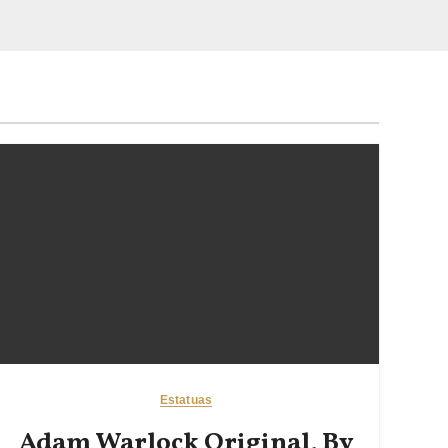
Estatuas
Adam Warlock Original, By