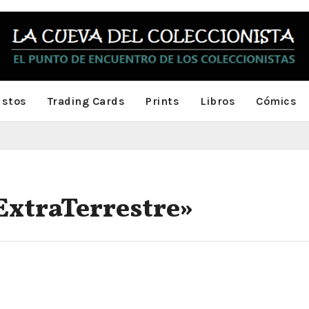
stos
Trading Cards
Prints
Libros
Cómics
 ExtraTerrestre»