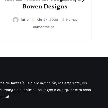
Bowen Designs
latro
Abr 24, 2026
No hay
comentarios
 de fantasía, la ciencia-ficción, los artprints, los
 el manga o el anime, los Legos o cualquier otra cosa
nista!