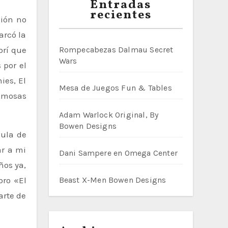
Entradas
recientes
arcó la
brí que
Rompecabezas Dalmau Secret
Wars
 por el
ies, El
Mesa de Juegos Fun & Tables
famosas
Adam Warlock Original, By
Bowen Designs
cula de
ar a mi
Dani Sampere en Omega Center
ños ya,
bro «El
Beast X-Men Bowen Designs
arte de