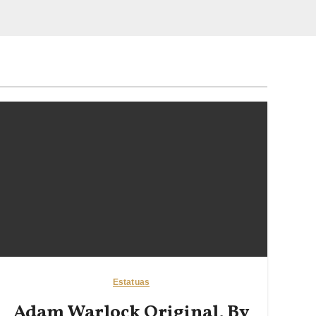
Estatuas
Adam Warlock Original, By