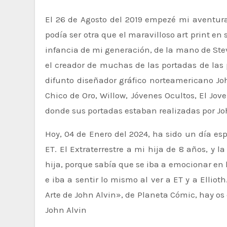
El 26 de Agosto del 2019 empezé mi aventura en la galería de arte bottleneck. Y mi primera adquisición no
podía ser otra que el maravilloso art print en
infancia de mi generación, de la mano de Stev
el creador de muchas de las portadas de las p
difunto diseñador gráfico norteamericano Joh
Chico de Oro, Willow, Jóvenes Ocultos, El Jov
donde sus portadas estaban realizadas por Jo
Hoy, 04 de Enero del 2024, ha sido un día es
ET. El Extraterrestre a mi hija de 8 años, y
hija, porque sabía que se iba a emocionar e
e iba a sentir lo mismo al ver a ET y a Ellio
Arte de John Alvin», de Planeta Cómic, hay os
John Alvin