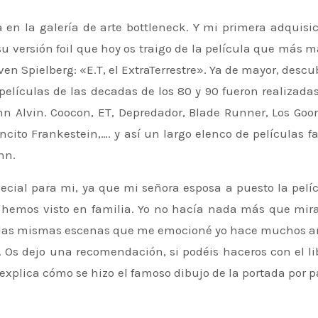
 su versión foil que hoy os traigo de la película que más m
en Spielberg: «E.T, el ExtraTerrestre». Ya de mayor, descu
elículas de las decadas de los 80 y 90 fueron realizadas
n Alvin. Coocon, ET, Depredador, Blade Runner, Los Goon
encito Frankestein,…. y así un largo elenco de películas 
hn.
pecial para mi, ya que mi señora esposa a puesto la pelí
 la hemos visto en familia. Yo no hacía nada más que mir
n las mismas escenas que me emocioné yo hace muchos a
th. Os dejo una recomendación, si podéis haceros con el li
 explica cómo se hizo el famoso dibujo de la portada por p