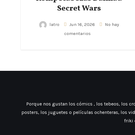
Secret Wars
latro
Jun 16, 2026
No hay
comentarios
Porque nos gustan los cómics , los tebeos, los crom
posters, los juguetes o películas ochenteras, los vi
friki