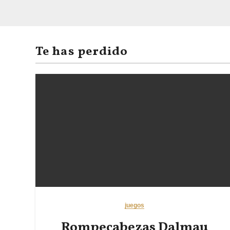
Te has perdido
juegos
Rompecabezas Dalmau