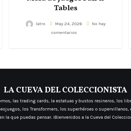
Tables
latro
May 24, 2026
No hay
comentarios
LA CUEVA DEL COLECCIONISTA
os, las trading cards, la estatuas y bustos resineros, los libros
deojuegos, los Transformers, los superhéroes o supervillanos,
 en la que puedas pensar. ¡Bienvenidos a la Cueva del Coleccio