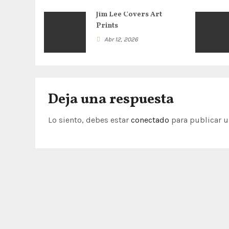
i
Jim Lee Covers Art
ó
Prints
Abr 12, 2026
n
d
e
Deja una respuesta
e
Lo siento, debes estar
conectado
para publicar u
n
t
r
a
d