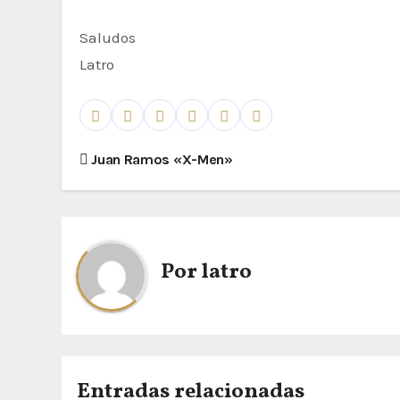
Saludos
Latro
N
Juan Ramos «X-Men»
a
v
e
Por
latro
g
a
c
Entradas relacionadas