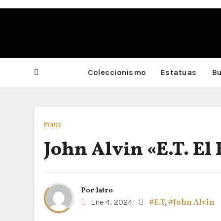
Saltar
al
contenido
Coleccionismo
Estatuas
Bu
Prints
John Alvin «E.T. El
Por
latro
Ene 4, 2024
#E.T
,
#John Alvin