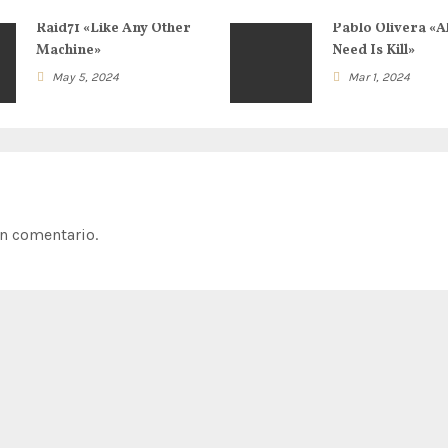
Raid71 «Like Any Other
Pablo Olivera «Al
Machine»
Need Is Kill»
May 5, 2024
Mar 1, 2024
n comentario.