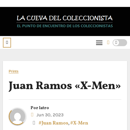
Saltar
al
contenido
Prints
Juan Ramos «X-Men»
Por
latro
Jun 30, 2023
#Juan Ramos
,
#X-Men