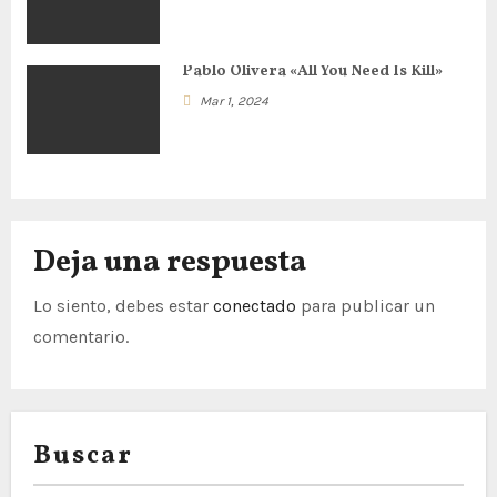
e
e
Pablo Olivera «All You Need Is Kill»
n
Mar 1, 2024
t
r
a
Deja una respuesta
d
Lo siento, debes estar
conectado
para publicar un
a
comentario.
s
Buscar