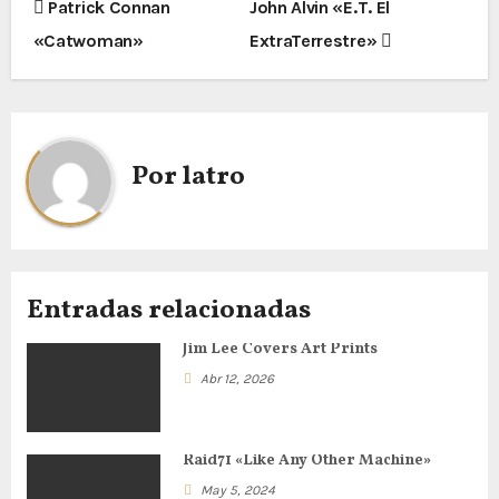
N
Patrick Connan
John Alvin «E.T. El
«Catwoman»
ExtraTerrestre»
a
v
e
Por
latro
g
a
c
Entradas relacionadas
i
Jim Lee Covers Art Prints
ó
Abr 12, 2026
n
d
Raid71 «Like Any Other Machine»
May 5, 2024