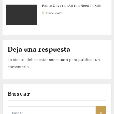
e
Pablo Olivera «All You Need Is Kill»
n
Mar 1, 2024
t
r
a
Deja una respuesta
d
Lo siento, debes estar
conectado
para publicar un
a
comentario.
s
Buscar