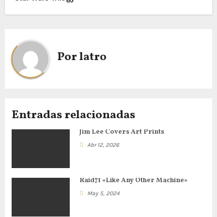
a
v
e
Por
latro
g
a
c
Entradas relacionadas
i
Jim Lee Covers Art Prints
ó
Abr 12, 2026
n
d
Raid71 «Like Any Other Machine»
May 5, 2024
e