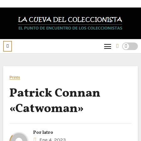
Saltar
al
contenido
Prints
Patrick Connan
«Catwoman»
Por
latro
Ene 4, 2023