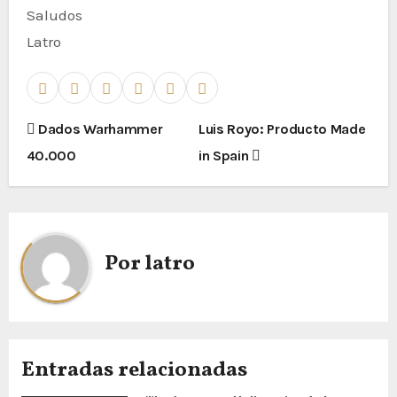
Saludos
Latro
N
Dados Warhammer
Luis Royo: Producto Made
40.000
in Spain
a
v
e
Por
latro
g
a
c
Entradas relacionadas
i