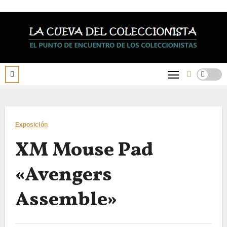
Saltar
al
contenido
Exposición
XM Mouse Pad
«Avengers
Assemble»