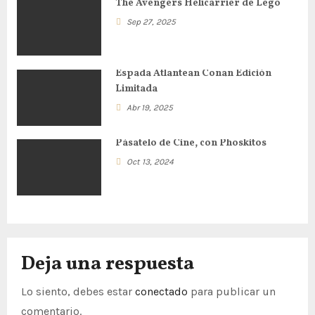
The Avengers Helicarrier de Lego
ó
Sep 27, 2025
n
d
Espada Atlantean Conan Edición
Limitada
e
Abr 19, 2025
e
Pásatelo de Cine, con Phoskitos
n
Oct 13, 2024
t
r
a
Deja una respuesta
d
Lo siento, debes estar
conectado
para publicar un
a
comentario.