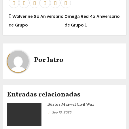
N
Wolverine 2º Aniversario
Omega Red 4º Aniversario
de Grupo
de Grupo
a
v
e
Por
latro
g
a
c
Entradas relacionadas
i
Bustos Marvel Civil War
ó
Sep 13, 2025
n