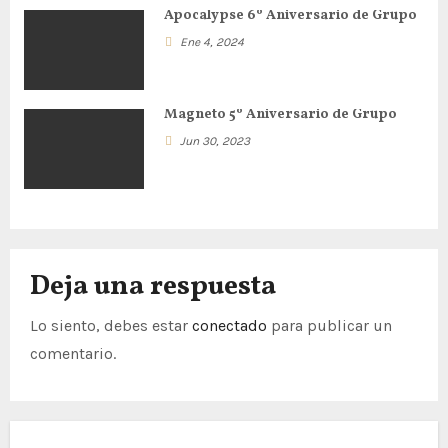
d
Apocalypse 6º Aniversario de Grupo
Ene 4, 2024
e
e
Magneto 5º Aniversario de Grupo
n
Jun 30, 2023
t
r
a
Deja una respuesta
d
Lo siento, debes estar
conectado
para publicar un
a
comentario.
s